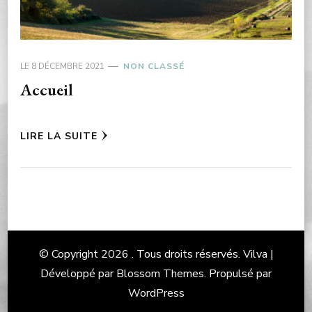
LE
8 DÉCEMBRE 2021
NON CLASSÉ
Accueil
LIRE LA SUITE
© Copyright 2026
. Tous droits réservés.
Vilva |
Développé par
Blossom Themes
. Propulsé par
WordPress