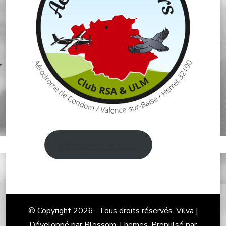
Rejoignez le club
© Copyright 2026
. Tous droits réservés.
Vilva |
Développé par
Blossom Themes
. Propulsé par